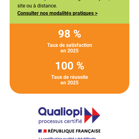
site ou à distance.
Consulter nos modalités pratiques >
98 %
Taux de satisfaction
en 2025
100 %
Taux de réussite
en 2025